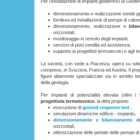
Per i’installazione di impianti geotermici la Geo
dimensionamento e realizzazione sonde g
fornitura ed installazione di pompe di calo
dimensionamento, realizzazione e
bila
orizzontali;
monitoraggio in remoto degli impianti;
servizio di post vendita ed assistenza;
supporto ai progettisti termotecnici e agli ins
La società, con sede a Piacenza, opera su tutto i
comprese, in Svizzera, Francia ed Austria. Il prop
figure altamente specializzate sia in ambito te
della geologia.
Per impianti di potenzialità elevata (oltre
progettista termotecnico
, la ditta propone:
esecuzione di
ground response test
,
simulazioni dinamiche edificio - impianto,
dimensionamento e bilanciamento
d
orizzontali,
ottimizzazione delle portate delle pompe di