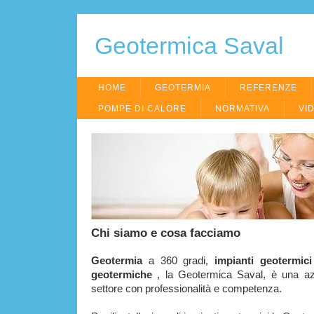
Geotermica Saval
HOME
GEOTERMIA
REFERENZE
POMPE DI CALORE
NORMATIVA
VI
Chi siamo e cosa facciamo
Geotermia
a 360 gradi,
impianti geotermici
geotermiche
, la Geotermica Saval, è una a
settore con professionalità e competenza.